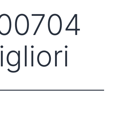
200704
gliori