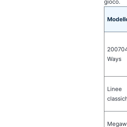
gioco.
Modell
20070
Ways
Linee
classic
Megaw