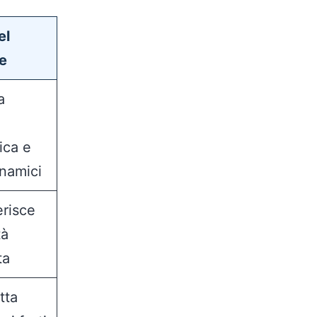
el
e
a
ica e
namici
erisce
tà
ta
tta